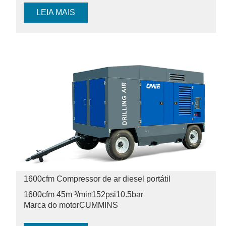
LEIA MAIS
1600cfm Compressor de ar diesel portátil
1600cfm 45m ³/min
152psi
10.5bar
Marca do motor
CUMMINS