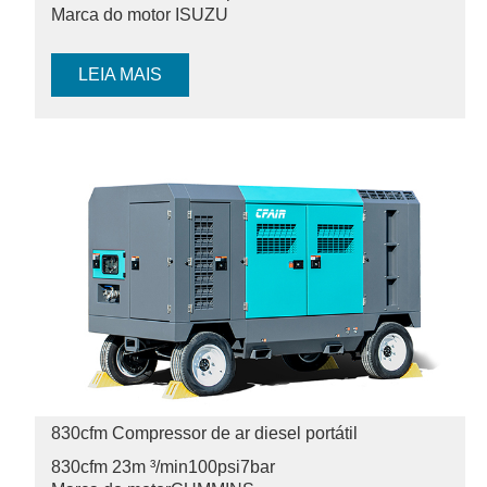
Marca do motor ISUZU
LEIA MAIS
830cfm Compressor de ar diesel portátil
830cfm 23m ³/min
100psi
7bar