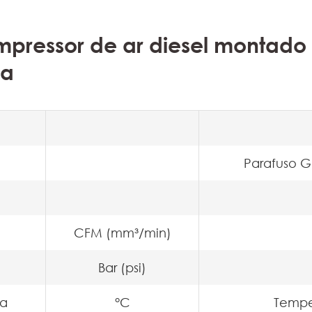
mpressor de ar diesel montad
da
Parafuso G
CFM (mm³/min)
Bar (psi)
ga
°C
Tempe