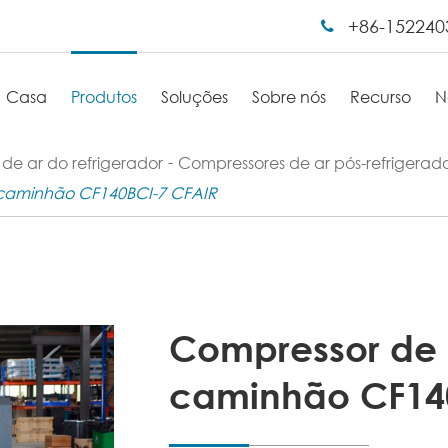
+86-152240
Casa
Produtos
Soluções
Sobre nós
Recurso
N
de ar do refrigerador
Compressores de ar pós-refrigera
 caminhão CF140BCI-7 CFAIR
Compressor de 
caminhão CF14