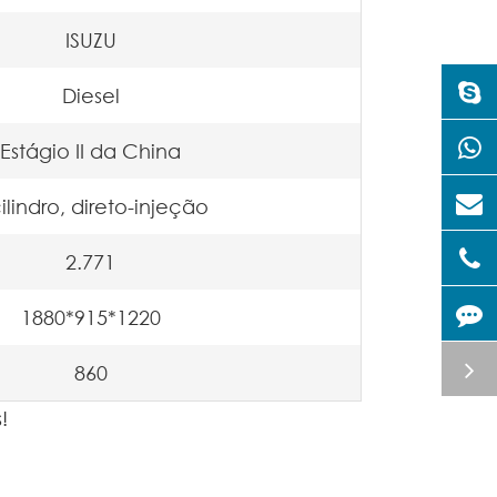
ISUZU
Diesel
Estágio II da China
ilindro, direto-injeção
2.771
1880*915*1220
860
!