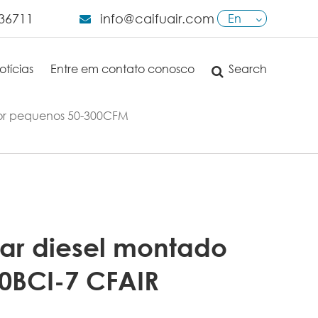
36711
info@caifuair.com
En
English
otícias
Entre em contato conosco
Search
日本語
français
dor pequenos 50-300CFM
Deutsch
Español
italiano
ar diesel montado
русский
0BCI-7 CFAIR
português
العربية